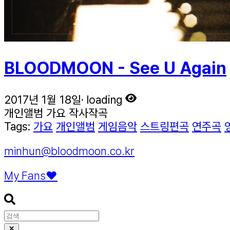
BLOODMOON - See U Again
2017년 1월 18일
·
loading
개인앨범
가요
작사작곡
Tags:
가요
개인앨범
게임음악
스트링편곡
연주곡
minhun@bloodmoon.co.kr
My Fans❤️