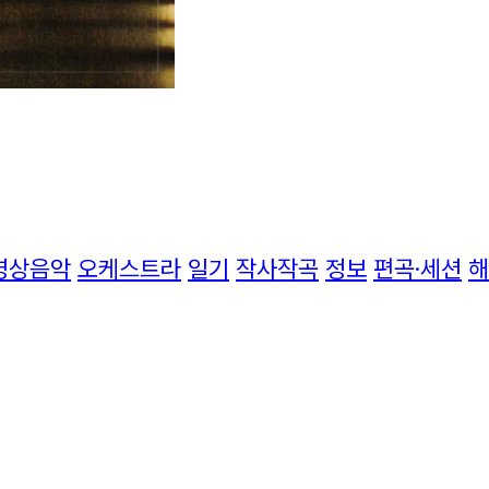
영상음악
오케스트라
일기
작사작곡
정보
편곡·세션
해