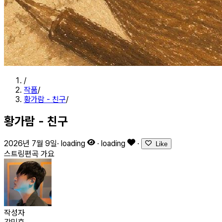
/
작품
/
황가람 - 친구
/
황가람 - 친구
2026년 7월 9일
·
loading
·
loading
·
Like
스트링편곡
가요
작성자