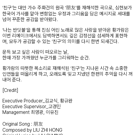
‘친구’는 대만 가수 주화건의 원곡 ‘朋友’를 재해석한 곡으로, 심현보가
한국어 가사를 맡아 변함없는 우정과 그리움을 담은 메시지로 세대를
넘어 꾸준한 공감을 받아왔다.
‘나는 반딧불’을 통해 진심 어린 노래로 많은 사랑을 받아온 황가람은
이번 리메이크에서도 담백하면서도 깊은 감정선을 섬세하게 표현하
며, 모두가 공감할 수 있는 ‘친구’의 의미를 다시 한번 되새긴다.
문득 보고 싶은 사람이 떠오르는 날,
한때 가장 가까웠던 누군가를 그리워하는 순간.
황가람의 따뜻한 목소리로 재해석된 ‘친구’는 지나온 시간 속 소중한
인연들을 떠올리게 하고, 오래도록 잊고 지냈던 한편의 추억을 다시 꺼
내어 준다.
[Credit]
Executive Producer_김교식, 황규완
Executive Supervisor_고경민
Management 최영광, 이유진
Original Song : 朋友
Composed by LIU ZHI HONG