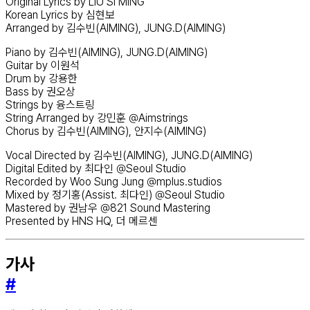
Original Lyrics by LIU SI MING
Korean Lyrics by 심현보
Arranged by 김수빈(AIMING), JUNG.D(AIMING)
Piano by 김수빈(AIMING), JUNG.D(AIMING)
Guitar by 이원석
Drum by 강용한
Bass by 권오상
Strings by 융스트링
String Arranged by 강민훈 @Aimstrings
Chorus by 김수빈(AIMING), 안지수(AIMING)
Vocal Directed by 김수빈(AIMING), JUNG.D(AIMING)
Digital Edited by 최다인 @Seoul Studio
Recorded by Woo Sung Jung @mplus.studios
Mixed by 정기홍(Assist. 최다인) @Seoul Studio
Mastered by 권남우 @821 Sound Mastering
Presented by HNS HQ, 더 메르센
가사
#