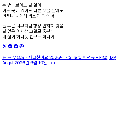
눈빛만 보아도 널 알아
어느 곳에 있어도 다른 삶을 살아도
언제나 나에게 위로가 되준 너
늘 푸른 나무처럼 항상 변하지 않을
널 얻은 이세상 그걸로 충분해
내 삶이 하나듯 친구도 하나야
←
→
V.O.S - 사고쳤어요
2026년 7월 19일
이선규 - Rise, My
Angel
2026년 6월 10일
→
←