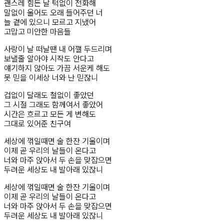
괜스레 힘든 날 턱없이 전화해
말없이 울어도 오래 들어주던 너
늘 곁에 있으니 모르고 지냈어
고맙고 미안한 마음들
사랑이 날 떠날땐 내 어깰 두드리며
보낼줄 알아야 시작도 안다고
얘기하지 않아도 가끔 서운케 해도
못 믿을 이세상 너와 난 믿잖니
겁없이 달래도 철없이 좋았던
그 시절 그래도 함께여서 좋았어
시간은 흐르고 모든 게 변해도
그대로 있어준 친구여
세상에 꺾일때면 술 한잔 기울이며
이제 곧 우리의 날들이 온다고
너와 마주 앉아서 두 손을 맞잡으면
두려운 세상도 내 발아래 있잖니
세상에 꺾일때면 술 한잔 기울이며
이제 곧 우리의 날들이 온다고
너와 마주 앉아서 두 손을 맞잡으면
두려운 세상도 내 발아래 있잖니