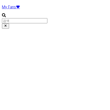
My Fans❤️