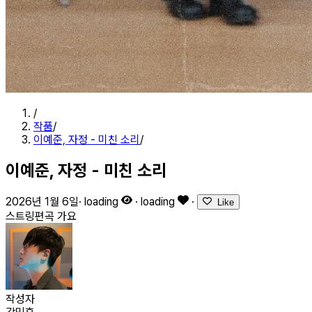
/
작품
/
이예준, 자정 - 미친 소리
/
이예준, 자정 - 미친 소리
2026년 1월 6일
·
loading
·
loading
·
Like
스트링편곡
가요
작성자